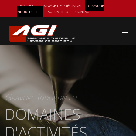
ACCUEIL
USINAGE DE PRÉCISION
GRAVURE
INDUSTRIELLE
ACTUALITÉS
CONTACT
Toggl
naviga
Gravure Industrielle
DOMAINES
D'ACTIVITÉS