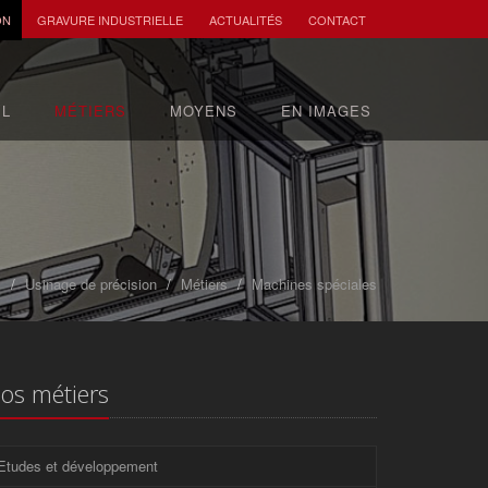
ON
GRAVURE INDUSTRIELLE
ACTUALITÉS
CONTACT
IL
MÉTIERS
MOYENS
EN IMAGES
l
Usinage de précision
Métiers
Machines spéciales
os métiers
Etudes et développement